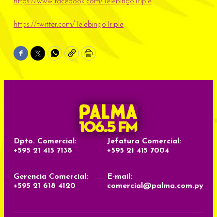
https://www.facebook.com/TelebingoTriple
https://twitter.com/TelebingoTriple
Facebook
Twitter
WhatsApp
Copy
Print
Dpto. Comercial:
Jefatura Comercial:
+595 21 415 7138
+595 21 415 7004
Gerencia Comercial:
E-mail:
+595 21 618 4120
comercial@palma.com.py